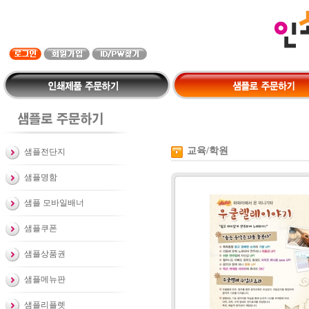
교육/학원
샘플전단지
샘플명함
샘플 모바일배너
샘플쿠폰
샘플상품권
샘플메뉴판
샘플리플렛