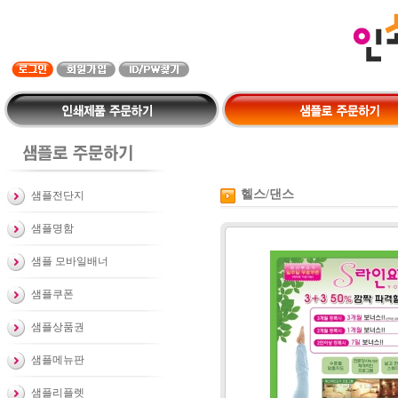
헬스/댄스
샘플전단지
샘플명함
샘플 모바일배너
샘플쿠폰
샘플상품권
샘플메뉴판
샘플리플렛