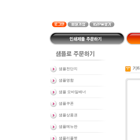
기
샘플전단지
샘플명함
샘플 모바일배너
샘플쿠폰
샘플상품권
샘플메뉴판
샘플리플렛