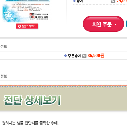
79,00
총계
86,900
원
주문총계